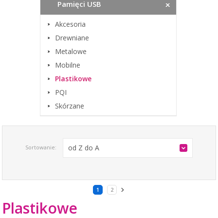
Pamięci USB
Akcesoria
Drewniane
Metalowe
Mobilne
Plastikowe
PQI
Skórzane
od Z do A
Sortowanie:
1
2
Plastikowe