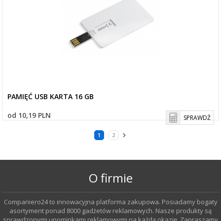
PAMIĘĆ USB KARTA 16 GB
od 10,19 PLN
SPRAWDŹ
1
2
O firmie
Companiero24 to innowacyjna platforma zakupowa. Posiadamy bogaty
asortyment ponad 8000 gadżetów reklamowych. Nasze produkty są
sprawdzonymi upominkami reklamowymi na każdą okazję. Zapraszamy