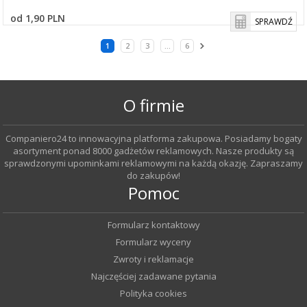
od 1,90 PLN
SPRAWDŹ
1
2
3
...
6
O firmie
Companiero24 to innowacyjna platforma zakupowa. Posiadamy bogaty
asortyment ponad 8000 gadżetów reklamowych. Nasze produkty są
sprawdzonymi upominkami reklamowymi na każdą okazję. Zapraszamy
do zakupów!
Pomoc
Formularz kontaktowy
Formularz wyceny
Zwroty i reklamacje
Najczęściej zadawane pytania
Polityka cookies