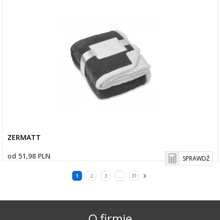
ZERMATT
od 51,98 PLN
SPRAWDŹ
1
2
3
...
31
O firmie