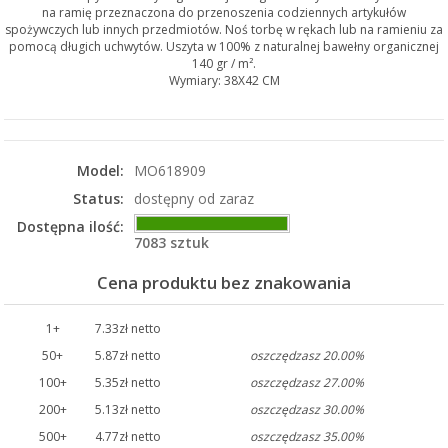
na ramię przeznaczona do przenoszenia codziennych artykułów
spożywczych lub innych przedmiotów. Noś torbę w rękach lub na ramieniu za
pomocą długich uchwytów. Uszyta w 100% z naturalnej bawełny organicznej
140 gr / m².
Wymiary: 38X42 CM
Model:
MO618909
Status:
dostępny od zaraz
Dostępna ilość:
7083 sztuk
Cena produktu bez znakowania
1+
7.33zł netto
50+
5.87zł netto
oszczędzasz 20.00%
100+
5.35zł netto
oszczędzasz 27.00%
200+
5.13zł netto
oszczędzasz 30.00%
500+
4.77zł netto
oszczędzasz 35.00%