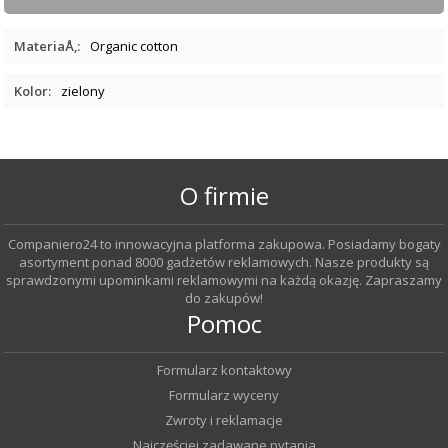
MateriaÅ‚:
Organic cotton
Kolor:
zielony
O firmie
Companiero24 to innowacyjna platforma zakupowa. Posiadamy bogaty
asortyment ponad 8000 gadżetów reklamowych. Nasze produkty są
sprawdzonymi upominkami reklamowymi na każdą okazję. Zapraszamy
do zakupów!
Pomoc
Formularz kontaktowy
Formularz wyceny
Zwroty i reklamacje
Najczęściej zadawane pytania