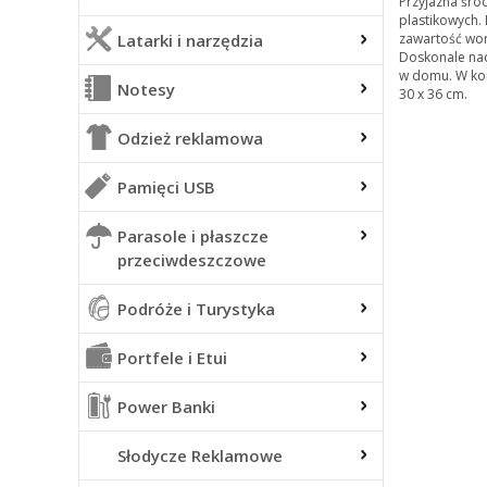
Przyjazna śro
plastikowych. 
Latarki i narzędzia
zawartość wo
Doskonale na
w domu. W kom
Notesy
30 x 36 cm.
Odzież reklamowa
Pamięci USB
Parasole i płaszcze
przeciwdeszczowe
Podróże i Turystyka
Portfele i Etui
Power Banki
Słodycze Reklamowe