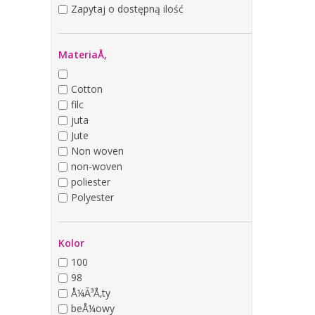
Zapytaj o dostępną ilość
MateriaÅ‚
Cotton
filc
juta
Jute
Non woven
non-woven
poliester
Polyester
Kolor
100
98
Å¼Ã³Å‚ty
beÅ¼owy