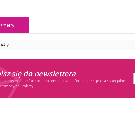
rametry
iaÅ‚y
isz się do newslettera
j najświeższe informacje na temat naszej ofert, inspiracje oraz specjalne
promocyjne i rabaty!.