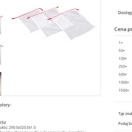
Dostęp
Cena p
1+
50+
100+
250+
500+
1000+
1500+
olory:
Typ zna
ktu
Podaj li
ktu: 290.0x320.0x1.0