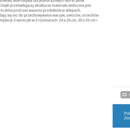
dowisku alternatywa dla jednorazowych woreczków
Dzięki prześwitującej strukturze materiału widoczna jest
reczków podczas ważenia produktów w sklepach.
dają się też do przechowywania warzyw, owoców, orzechów
plecie 3 woreczki w 3 rozmiarach: 24 x 26 cm, 30 x 33 cm i