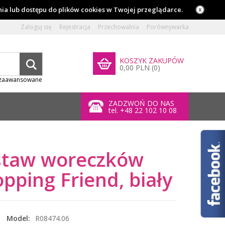
ia lub dostępu do plików cookies w Twojej przeglądarce.
Zaloguj się
Rejestracja
Przechowalnia
Porównywarka
KOSZYK ZAKUPÓW
0,00 PLN (0)
 zaawansowane
ZADZWOŃ DO NAS
tel. +48 22 102 10 08
staw woreczków
pping Friend, biały
Model:
R08474.06