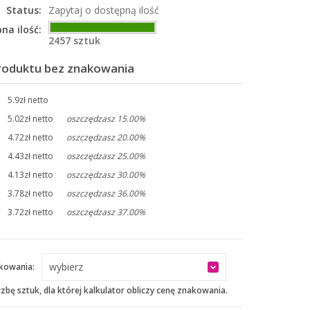
Status:
Zapytaj o dostępną ilość
na ilość:
2457 sztuk
roduktu bez znakowania
5.9zł netto
5.02zł netto
oszczędzasz 15.00%
4.72zł netto
oszczędzasz 20.00%
4.43zł netto
oszczędzasz 25.00%
4.13zł netto
oszczędzasz 30.00%
3.78zł netto
oszczędzasz 36.00%
3.72zł netto
oszczędzasz 37.00%
wybierz
kowania:
czbę sztuk, dla której kalkulator obliczy cenę znakowania.