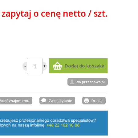
zapytaj o cenę netto / szt.
Dodaj do koszyka
do przechowalni
Poleć znajomemu
Zadaj pytanie
Drukuj