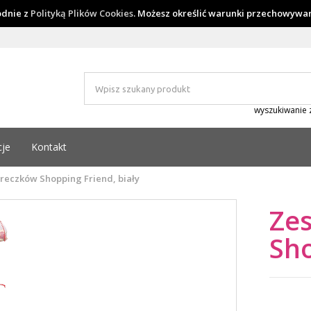
godnie z
Polityką Plików Cookies
. Możesz określić warunki przechowywan
wyszukiwanie
cje
Kontakt
reczków Shopping Friend, biały
Ze
Sho