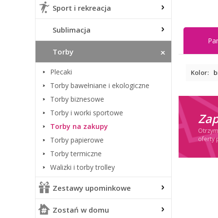
Sport i rekreacja
Sublimacja
Pa
Torby
Plecaki
Kolor:
b
Torby bawełniane i ekologiczne
Torby biznesowe
Torby i worki sportowe
Zap
Torby na zakupy
Otrzymu
oferty 
Torby papierowe
Torby termiczne
Walizki i torby trolley
Zestawy upominkowe
Zostań w domu