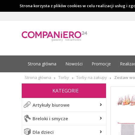
Strona korzysta z plików cookies w celu realizacji usług i z
Strona główna
Nowości
Promocje
Realiza
Strona główna
Torby
Torby na zakupy
Zestaw wo
›
›
›
KATEGORIE
Artykuły biurowe
Breloki i smycze
Dla dzieci