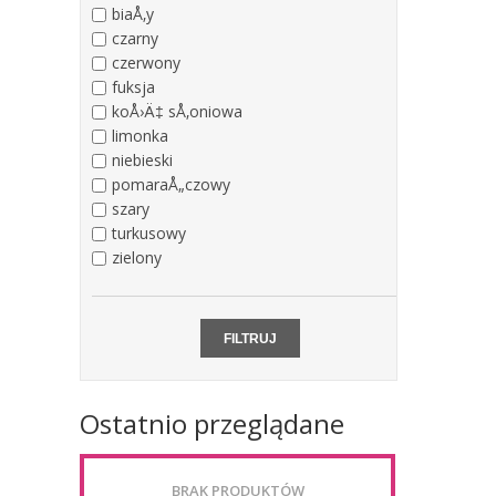
biaÅ‚y
czarny
czerwony
fuksja
koÅ›Ä‡ sÅ‚oniowa
limonka
niebieski
pomaraÅ„czowy
szary
turkusowy
zielony
Ostatnio przeglądane
BRAK PRODUKTÓW