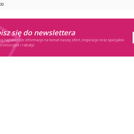
00
isz się do newslettera
j najświeższe informacje na temat naszej ofert, inspiracje oraz specjalne
promocyjne i rabaty!.