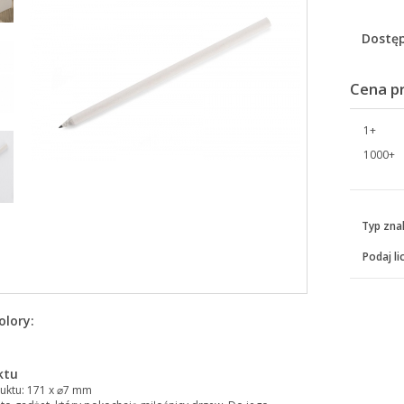
Dostęp
Cena p
1+
1000+
Typ zna
Podaj li
olory:
ktu
uktu: 171 x ⌀7 mm