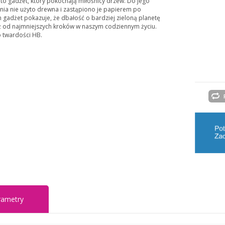
o gadżet, który pokochają miłośnicy drzew. Do jego
a nie użyto drewna i zastąpiono je papierem po
n gadżet pokazuje, że dbałość o bardziej zieloną planetę
uż od najmniejszych kroków w naszym codziennym życiu.
o twardości HB.
rametry