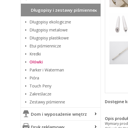
Długopisy i zestawy piśmienne
Długopisy ekologiczne
Długopisy metalowe
Długopisy plastikowe
Etui piśmiennicze
Kredki
Ołówki
Parker i Waterman
Pióra
Touch Peny
Zakreślacze
Dostępne k
Zestawy piśmienne
Dom i wyposażenie wnętrz
Opis produ
Wymiary prod
Druk reklamowy