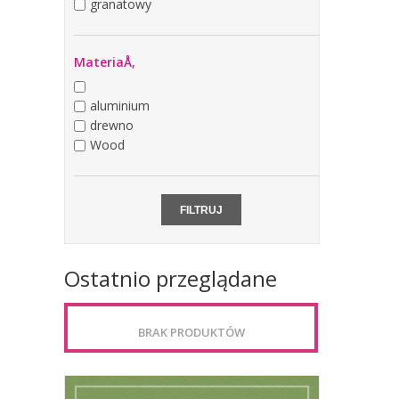
granatowy
MateriaÅ‚
aluminium
drewno
Wood
Ostatnio przeglądane
BRAK PRODUKTÓW