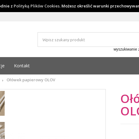
godnie z
Polityką Plików Cookies
. Możesz określić warunki przechowywan
wyszukiwanie
cje
Kontakt
Ołówek papierowy OLOV
›
Oł
OL