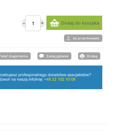
Dodaj do koszyka
do przechowalni
Poleć znajomemu
Zadaj pytanie
Drukuj