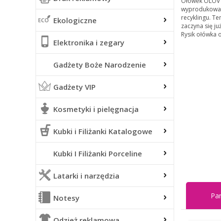
Ołówek OLOV t
wyprodukowani
recyklingu. Te
Ekologiczne
zaczyna się j
Rysik ołówka 
Elektronika i zegary
Gadżety Boże Narodzenie
Gadżety VIP
Kosmetyki i pielęgnacja
Kubki i Filiżanki Katalogowe
Kubki I Filiżanki Porceline
Latarki i narzędzia
Pa
Notesy
Odzież reklamowa