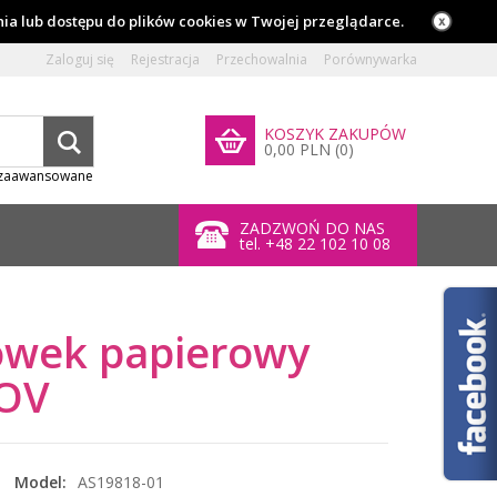
ia lub dostępu do plików cookies w Twojej przeglądarce.
Zaloguj się
Rejestracja
Przechowalnia
Porównywarka
KOSZYK ZAKUPÓW
0,00 PLN (0)
 zaawansowane
ZADZWOŃ DO NAS
tel. +48 22 102 10 08
ówek papierowy
OV
Model:
AS19818-01