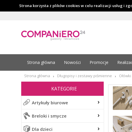
Strona korzysta z plików cookies w celu realizacji usług i z
Strona główna
Nowości
Promocje
Realiza
Strona główna
Długopisy i zestawy piśmienne
Ołówki
›
›
KATEGORIE
Artykuły biurowe
Breloki i smycze
Dla dzieci