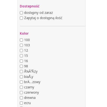
Dostepność
dostępny od zaraz
Zapytaj o dostępną ilość
Kolor
100
103
12
15
16
98
Å¼Ã³Å‚ty
biaÅ‚y
brÄ…zowy
czarny
czerwony
drewna
ecru