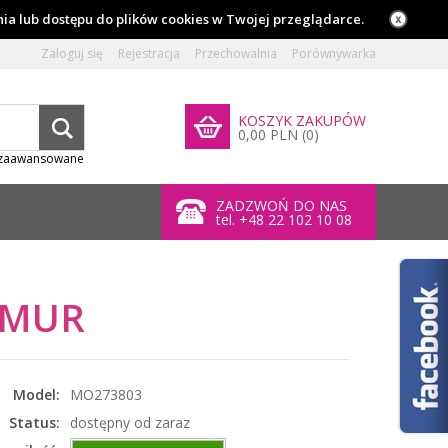
ia lub dostępu do plików cookies w Twojej przeglądarce.
Zaloguj się
Rejestracja
Przechowalnia
Porównywarka
KOSZYK ZAKUPÓW
0,00 PLN (0)
 zaawansowane
ZADZWOŃ DO NAS
tel. +48 22 102 10 08
MUR
Model:
MO273803
Status:
dostępny od zaraz