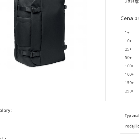
Dostęp
Cena p
1+
10+
25+
50+
100+
100+
150+
250+
olory:
Typ zna
Podaj li
ktu