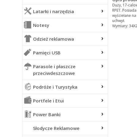
Duży, 17-calo
RPET. Posiada
Latarki i narzędzia
wyściełane na 
uchwyt.
Notesy
Wymiary: 34
Odzież reklamowa
Pamięci USB
Parasole i płaszcze
przeciwdeszczowe
Podróże i Turystyka
Portfele i Etui
Power Banki
Słodycze Reklamowe