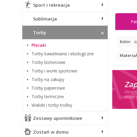
Sport i rekreacja
Sublimacja
Pa
Torby
Kolor:
c
Plecaki
Torby bawełniane i ekologiczne
MateriaÅ
Torby biznesowe
Torby i worki sportowe
Torby na zakupy
Zap
Torby papierowe
Otrzymu
Torby termiczne
oferty 
Walizki i torby trolley
Zestawy upominkowe
Zostań w domu