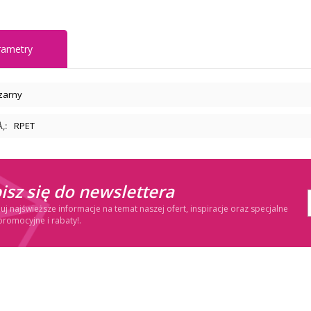
rametry
zarny
‚:
RPET
isz się do newslettera
j najświeższe informacje na temat naszej ofert, inspiracje oraz specjalne
promocyjne i rabaty!.