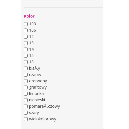
Kolor
103
106
12
13
14
15
18
biaÅ‚y
czarny
czerwony
grafitowy
limonka
niebieski
pomaraÅ„czowy
szary
wielokolorowy