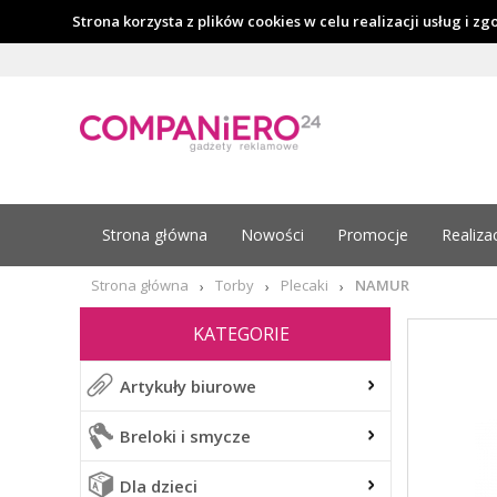
Strona korzysta z plików cookies w celu realizacji usług i z
Strona główna
Nowości
Promocje
Realiza
Strona główna
Torby
Plecaki
NAMUR
›
›
›
KATEGORIE
Artykuły biurowe
Breloki i smycze
Dla dzieci