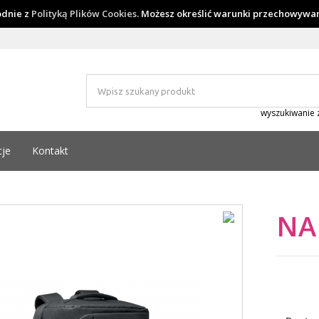
godnie z
Polityką Plików Cookies
. Możesz określić warunki przechowywan
wyszukiwanie
cje
Kontakt
NA