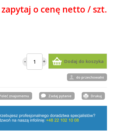
zapytaj o cenę netto / szt.
Dodaj do koszyka
do przechowalni
Poleć znajomemu
Zadaj pytanie
Drukuj