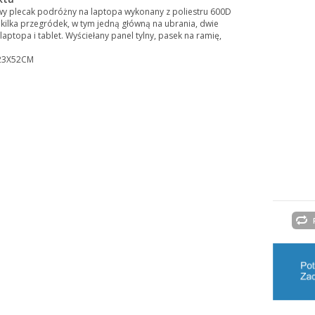
wy plecak podróżny na laptopa wykonany z poliestru 600D
 kilka przegródek, w tym jedną główną na ubrania, dwie
laptopa i tablet. Wyściełany panel tylny, pasek na ramię,
X23X52CM